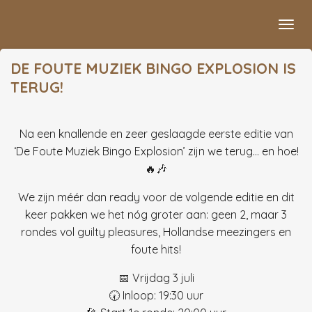
Ga
direct
naar
DE FOUTE MUZIEK BINGO EXPLOSION IS
de
TERUG!
hoofdinhoud
Na een knallende en zeer geslaagde eerste editie van
‘De Foute Muziek Bingo Explosion’ zijn we terug… en hoe!
🔥🎶
We zijn méér dan ready voor de volgende editie en dit
keer pakken we het nóg groter aan: geen 2, maar 3
rondes vol guilty pleasures, Hollandse meezingers en
foute hits!
📅 Vrijdag 3 juli
🕢 Inloop: 19:30 uur