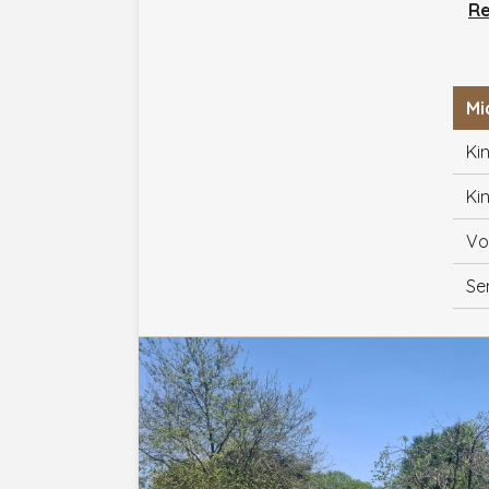
Re
Mi
Kin
Kin
Vo
Se