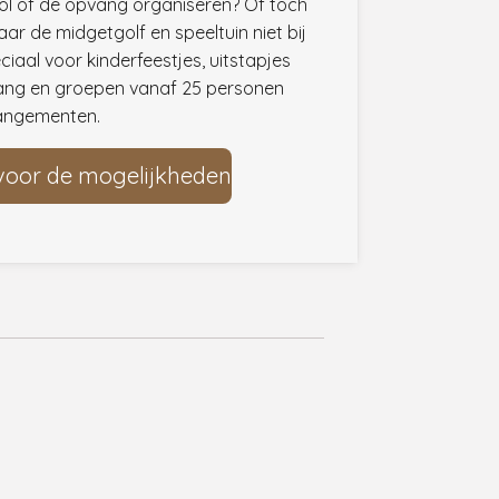
ol of de opvang organiseren? Of toch
aar de midgetgolf en speeltuin niet bij
iaal voor kinderfeestjes, uitstapjes
ang en groepen vanaf 25 personen
rangementen.
voor de mogelijkheden