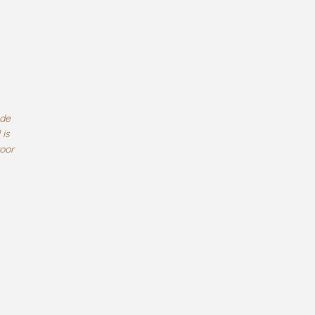
 de
 is
oor