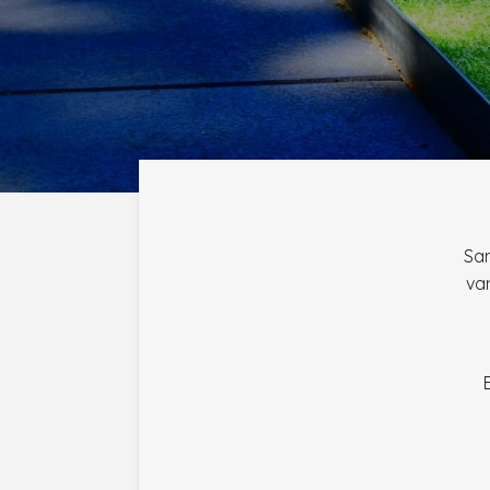
Sam
va