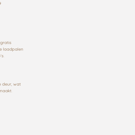
9
gratis
ee laadpalen
's.
e deur, wat
maakt.