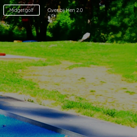
Midgetgolf
Over bij Hen 2.0