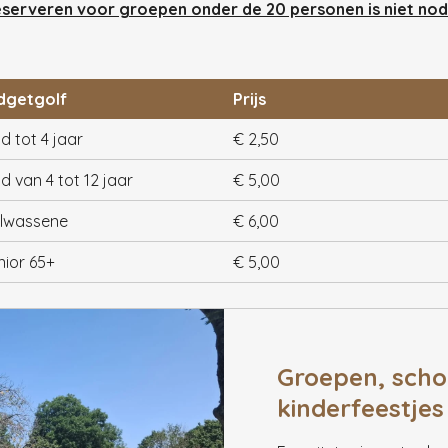
serveren voor groepen onder de 20 personen is niet nod
dgetgolf
Prijs
d tot 4 jaar
€ 2,50
d van 4 tot 12 jaar
€ 5,00
lwassene
€ 6,00
nior 65+
€ 5,00
Groepen, scho
kinderfeestjes