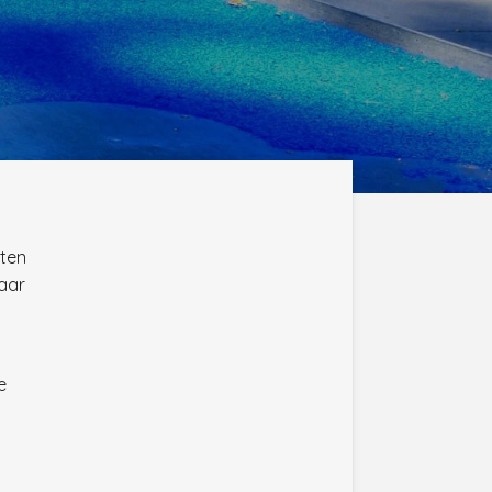
eten
aar
e