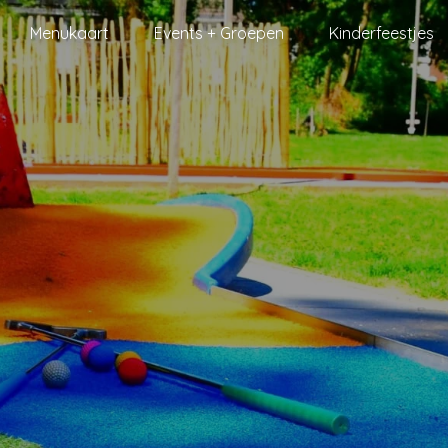
Menukaart
Events + Groepen
Kinderfeestjes