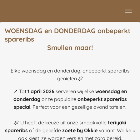
Ga
direct
naar
WOENSDAG en DONDERDAG onbeperkt
de
spareribs
hoofdinhoud
Smullen maar!
Elke woensdag en donderdag: onbeperkt spareribs
genieten 🍖
📌 Tot
1 april 2026
serveren wij elke
woensdag en
donderdag
onze populaire
onbeperkt spareribs
special
. Perfect voor een gezellige avond tafelen.
🍖 U heeft de keuze uit onze smaakvolle
teriyaki
spareribs
of de geliefde
zoete by Okkie
variant. Welke u
ook kiest, ze worden vers en met zorg bereid.